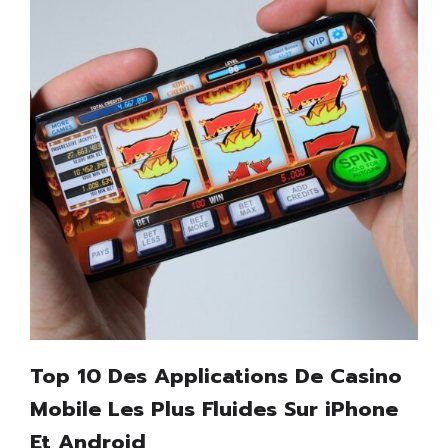
Top 10 Des Applications De Casino
Mobile Les Plus Fluides Sur iPhone
Et Android