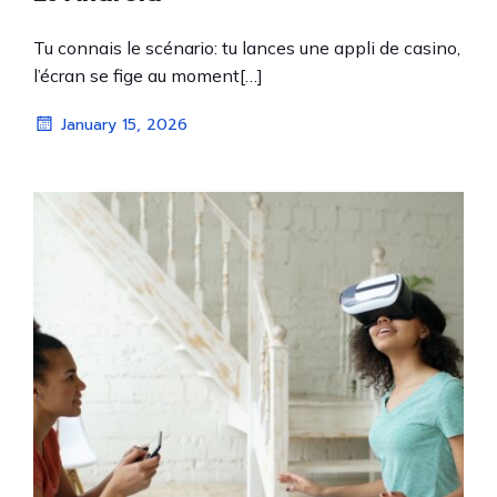
Tu connais le scénario: tu lances une appli de casino,
l’écran se fige au moment[…]
January 15, 2026