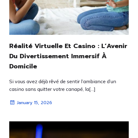
Réalité Virtuelle Et Casino : L’Avenir
Du Divertissement Immersif À
Domicile
Si vous avez déjà rêvé de sentir l’ambiance d’un
casino sans quitter votre canapé, la[…]
January 15, 2026