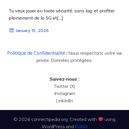
Tu veux jouer en toute sécurité, sans lag, et profiter
pleinement de la 5G et[…]
January 15, 2026
Politique de Confidentialité
:
Nous respectons votre vie
privée. Données protégées.
Suivez-nous :
Twitter (X)
Instagram
LinkedIn
© 2026 connectipedia.org. Created with
using
Kubio
WordPress and